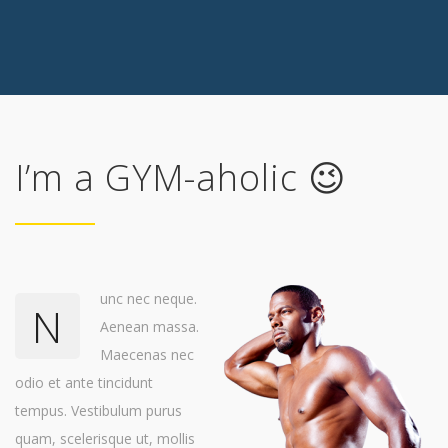
I’m a GYM-aholic 😉
unc nec neque.
N
Aenean massa.
Maecenas nec
odio et ante tincidunt
tempus. Vestibulum purus
quam, scelerisque ut, mollis